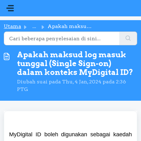
Langkau ke kandungan utama
Utama
...
Apakah maksud log masuk tunggal (Single Sign-on) dalam ko...
Apakah maksud log masuk
tunggal (Single Sign-on)
dalam konteks MyDigital ID?
Diubah suai pada Thu, 4 Jan, 2024 pada 2:36
PTG
MyDigital
ID boleh digunakan sebagai kaedah