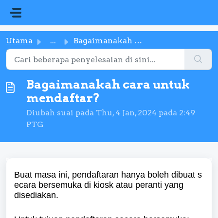
Langkau ke kandungan utama
Utama
...
Bagaimanakah cara untuk mendaftar?
Bagaimanakah cara untuk
mendaftar?
Diubah suai pada Thu, 4 Jan, 2024 pada 2:49
PTG
Buat
masa
ini
,
pendaftaran
hanya
boleh
dibuat
s
ecara
bersemuka
di kiosk atau peranti yang
disediakan.