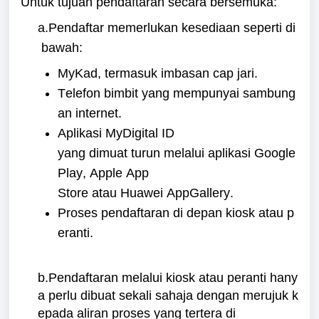
Untuk
tujuan
pendaftaran
secara
bersemuka
:
a.Pendaftar
memerlukan
kesediaan
seperti
di
bawah
:
MyKad,
termasuk
imbasan
cap
jari
.
Telefon
bimbit
yang
mempunyai
sambung
an
internet.
Aplikasi
MyDigital
ID
yang
dimuat
turun
melalui
aplikasi
Google
Play, Apple App
Store
atau
Huawei
AppGallery
.
Proses
pendaftaran
di
depan
kiosk
atau
p
eranti
.
b.Pendaftaran
melalui
kiosk
atau
peranti
hany
a
perlu
dibuat
sekali
sahaja
dengan
merujuk
k
epada
aliran
proses yang
tertera
di