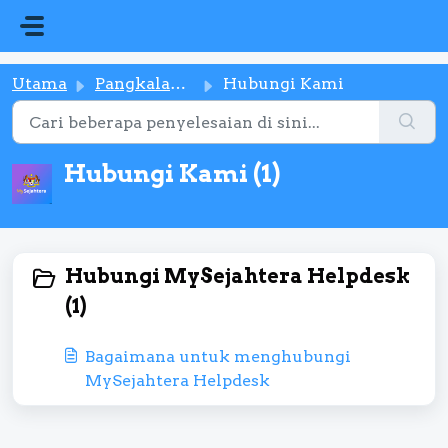
Langkau ke kandungan utama
Utama
Pangkalan pengetahuan
Hubungi Kami
Hubungi Kami (1)
Hubungi MySejahtera Helpdesk
(1)
Bagaimana untuk menghubungi
MySejahtera Helpdesk