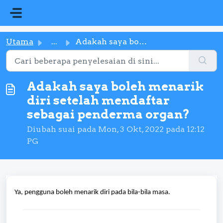
Langkau ke kandungan utama
Utama
...
Adakah saya boleh menarik diri setelah mendaftar sebagai ...
Adakah saya boleh menarik
diri setelah mendaftar
sebagai penderma organ?
Diubah suai pada Mon, 3 Okt, 2022 pada 12:12
PG
Ya, pengguna boleh menarik diri pada bila-bila masa.