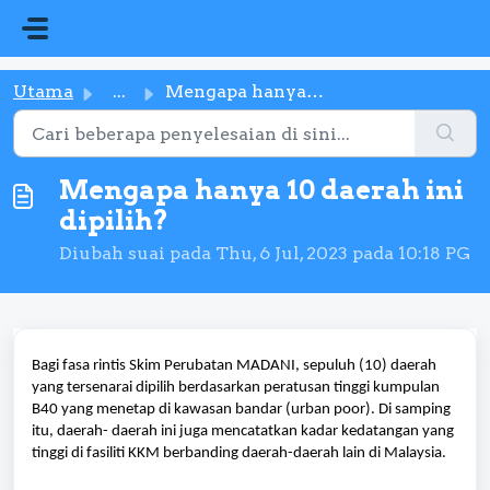
Langkau ke kandungan utama
Utama
...
Mengapa hanya 10 daerah ini dipilih?
Mengapa hanya 10 daerah ini
dipilih?
Diubah suai pada Thu, 6 Jul, 2023 pada 10:18 PG
Bagi fasa rintis Skim Perubatan MADANI, sepuluh (10) daerah
yang tersenarai dipilih berdasarkan peratusan tinggi kumpulan
B40 yang menetap di kawasan bandar (urban poor). Di samping
itu, daerah- daerah ini juga mencatatkan kadar kedatangan yang
tinggi di fasiliti KKM berbanding daerah-daerah lain di Malaysia.