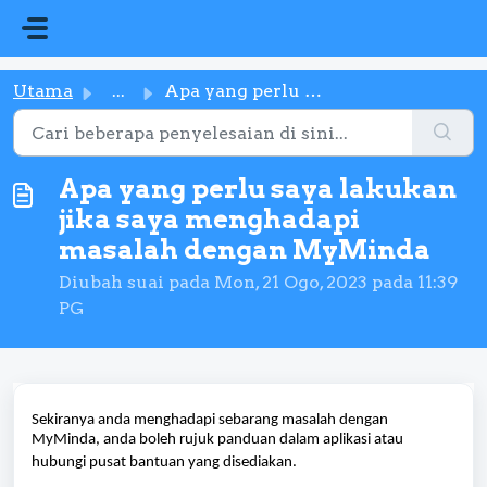
Langkau ke kandungan utama
Utama
...
Apa yang perlu saya lakukan jika saya menghadapi masalah ...
Apa yang perlu saya lakukan
jika saya menghadapi
masalah dengan MyMinda
Diubah suai pada Mon, 21 Ogo, 2023 pada 11:39
PG
Sekiranya anda menghadapi sebarang masalah dengan
MyMinda, anda boleh rujuk
panduan dalam aplikasi atau
hubungi pusat bantuan yang disediakan
.