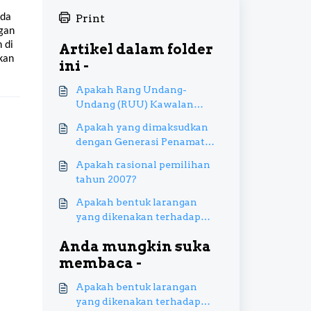
ada
Print
ngan
 di
Artikel dalam folder
kan
ini -
Apakah Rang Undang-
Undang (RUU) Kawalan
Produk Merokok Demi
Apakah yang dimaksudkan
Kesihatan Awam 2023?
dengan Generasi Penamat
Rokok atau lebih dikenali
Apakah rasional pemilihan
sebagai Generational
tahun 2007?
Endgame (GEG)?
Apakah bentuk larangan
yang dikenakan terhadap
golongan yang lahir pada
Anda mungkin suka
tahun 2007 dan seterusnya?
membaca -
Apakah bentuk larangan
yang dikenakan terhadap