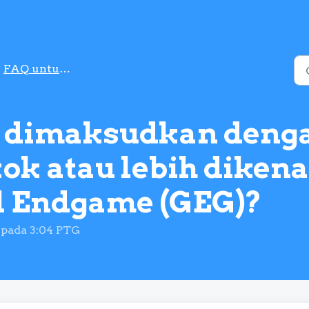
FAQ untuk Generasi Penamat Rokok
 dimaksudkan denga
k atau lebih dikena
l Endgame (GEG)?
 pada 3:04 PTG