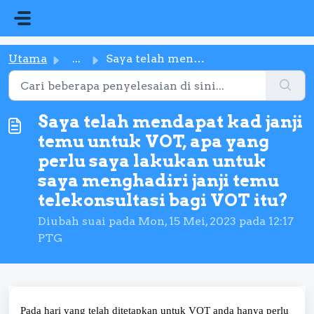
Langkau ke kandungan utama
Utama
...
Saya telah mendapat kad janji temu untuk VOT, apa yang pe...
Saya telah mendapat kad janji
temu untuk VOT, apa yang
perlu saya lakukan untuk
saya menghadiri janji temu
telekonsultasi bagi VOT itu?
Diubah suai pada Mon, 15 Mei, 2023 pada 12:17
PTG
Pada hari yang telah ditetapkan untuk VOT anda hanya perlu