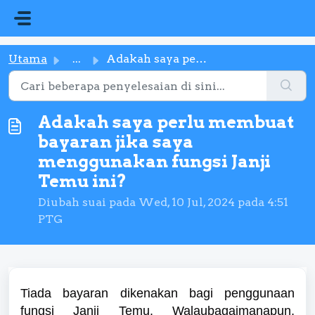
Langkau ke kandungan utama
Utama
...
Adakah saya perlu membuat bayaran jika saya menggunakan f...
Adakah saya perlu membuat
bayaran jika saya
menggunakan fungsi Janji
Temu ini?
Diubah suai pada Wed, 10 Jul, 2024 pada 4:51
PTG
Tiada bayaran dikenakan bagi penggunaan
fungsi Janji Temu. Walaubagaimanapun,