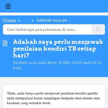
Langkau ke kandungan utama
Utama
...
Adakah saya perlu menjawab penilaian kendiri TB setiap hari?
Adakah saya perlu menjawab
penilaian kendiri TB setiap
hari?
Diubah suai pada Mon, 15 Mei, 2023 pada 12:16
PTG
Tidak, anda hanya perlu menjawab penilaian kendiri apabila
anda mempunyai kesan sampingan daripada ubat-ubatan atau
keadaan yang semakin teruk.