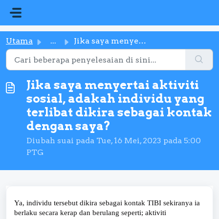
Langkau ke kandungan utama
Utama
...
Jika saya menyertai aktiviti sosial, adakah individu yang...
Jika saya menyertai aktiviti
sosial, adakah individu yang
terlibat dikira sebagai kontak
dengan saya?
Diubah suai pada Tue, 16 Mei, 2023 pada 5:00
PTG
Ya, individu tersebut dikira sebagai kontak TIBI sekiranya ia
berlaku secara kerap dan berulang seperti; aktiviti