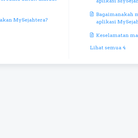
aplikasi MySeja
Bagaimanakah m
akan MySejahtera?
aplikasi MySeja
dalam menangan
Keselamatan ma
Malaysia.
Lihat semua 4