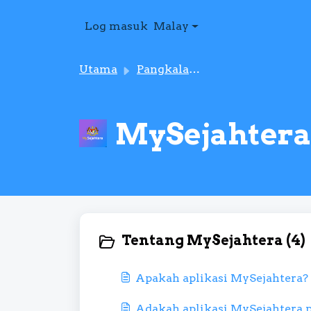
Langkau ke kandungan utama
Log masuk
Malay
Utama
Pangkalan pengetahuan
MySejahtera 
Tentang MySejahtera (4)
Apakah aplikasi MySejahtera?
Adakah aplikasi MySejahtera