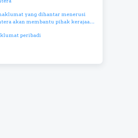
htera
aklumat yang dihantar menerusi
htera akan membantu pihak kerajaan
i penularan wabak COVID–19 di
klumat peribadi