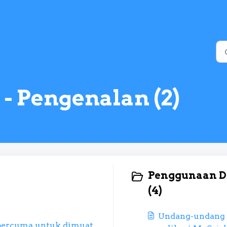
- Pengenalan (2)
Penggunaan Da
(4)
Undang-undang 
 percuma untuk dimuat