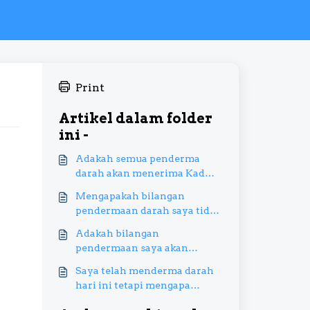
Print
Artikel dalam folder
ini -
Adakah semua penderma
darah akan menerima Kad
Derma Darah digital melalui
Mengapakah bilangan
MySejahtera?
pendermaan darah saya tidak
menunjukkan bilangan yang
Adakah bilangan
betul?
pendermaan saya akan
dikemaskini pada masa
Saya telah menderma darah
hadapan?
hari ini tetapi mengapa
jumlah pendermaan saya