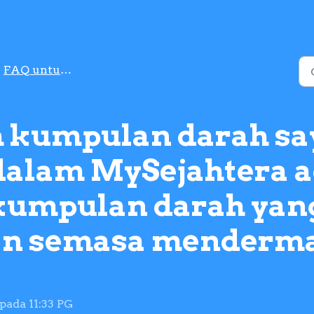
FAQ untuk Derma Darah
kumpulan darah sa
dalam MySejahtera a
kumpulan darah yan
 semasa menderma 
pada 11:33 PG