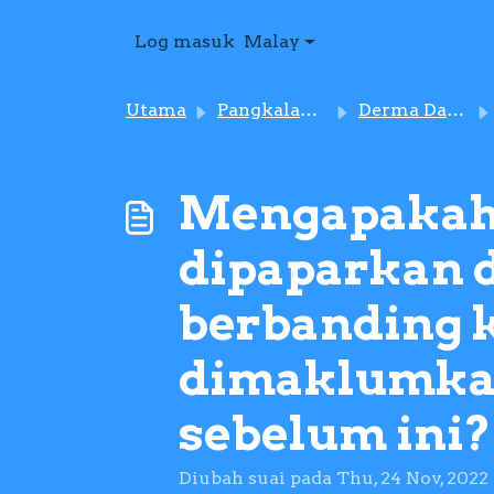
Langkau ke kandungan utama
Log masuk
Malay
Utama
Pangkalan pengetahuan
Derma Darah
Mengapakah 
dipaparkan 
berbanding 
dimaklumkan
sebelum ini?
Diubah suai pada Thu, 24 Nov, 2022 